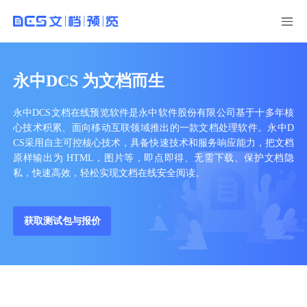
永中DCS 为文档而生
永中DCS文档在线预览软件是永中软件股份有限公司基于十多年核
心技术积累、面向移动互联领域推出的一款文档处理软件。永中D
CS采用自主可控核心技术，具备快速技术和服务响应能力，把文档
原样输出为 HTML，图片等，即点即得、无需下载、保护文档隐
私，快速高效，轻松实现文档在线安全阅读。
获取测试包与报价